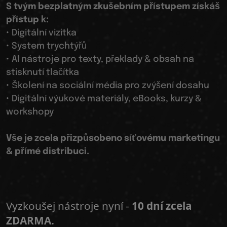
S tvým bezplatným zkušebním přístupem získáš
přístup k:
• Digitální vizitka
• System trychtýřů
• AI nástroje pro texty, překlady & obsah na
stisknutí tlačítka
• Školení na sociální média pro zvýšení dosahu
• Digitální výukové materiály, eBooks, kurzy &
workshopy
Vše je zcela přizpůsobeno síťovému marketingu
& přímé distribuci.
Vyzkoušej nástroje nyní -
10 dní zcela
ZDARMA.