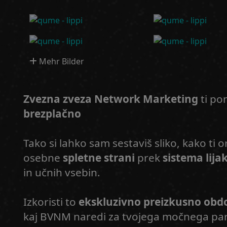
Mehr Bilder
Zvezna zveza Network Marketing
ti po
brezplačno
Tako si lahko sam sestaviš sliko, kako ti
osebne
spletne strani
prek
sistema lija
in učnih vsebin.
Izkoristi to
ekskluzivno preizkusno obdo
kaj BVNM naredi za tvojega močnega part