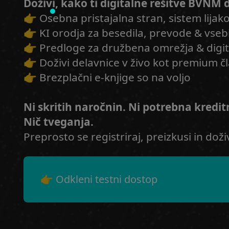
Doživi, kako ti digitalne rešitve BVNM
👉 Osebna pristajalna stran, sistem lijak
👉 KI orodja za besedila, prevode & vseb
👉 Predloge za družbena omrežja & digi
👉 Doživi delavnice v živo kot premium č
👉 Brezplačni e-knjige so na voljo
Ni skritih naročnin. Ni potrebna kreditn
Nič tveganja.
Preprosto se registriraj, preizkusi in doživ
👉 Odkleni testni dostop