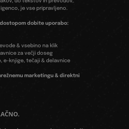
ijakov, do tekstov in prevodov,
igenco, je vse pripravljeno.
 dostopom dobite uporabo:
revode & vsebino na klik
avnice za večji doseg
, e-knjige, tečaji & delavnice
 mrežnemu marketingu & direktni
LAČNO.