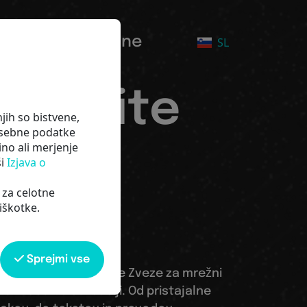
a pot do digitalne
SL
izkusite
jih so bistvene,
Osebne podatke
ino ali merjenje
a -
ši
Izjava o
 za celotne
ČNO
iškotke.
Sprejmi vse
talna orodja in rešitve Zveze za mrežni
i lastni distribuciji. Od pristajalne