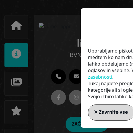
lippi
Uporabljamo piškotke
BVNMglobal
medtem ko nam druge
lahko obdelujemo (np
oglasov in vsebine.
zasebnosti
.
Tukaj najdete pregl
kategorije ali si og
Svojo izbiro lahko ka
Zavrnite vse
ZAČNI ZDAJ