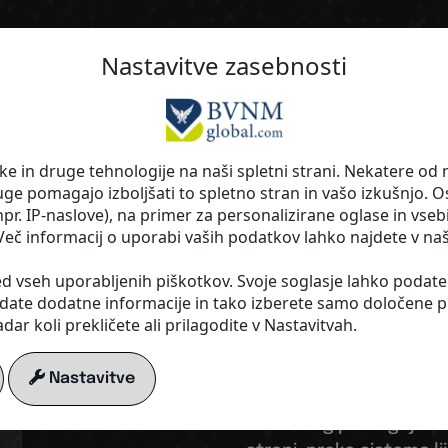
Doseg na avtopilotu - Tvoja pametn
Nastavitve zasebnosti
vidnosti!
10 dni pre
 in druge tehnologije na naši spletni strani. Nekatere od n
 pomagajo izboljšati to spletno stran in vašo izkušnjo. 
r. IP-naslove), na primer za personalizirane oglase in vseb
vsa orodj
 Več informacij o uporabi vaših podatkov lahko najdete v na
ed vseh uporabljenih piškotkov. Svoje soglasje lahko podate
BREZPLA
ledate dodatne informacije in tako izberete samo določene p
dar koli prekličete ali prilagodite v Nastavitvah.
Nastavitve
Doživite, kako vam digi
marketing pomagajo v vaš