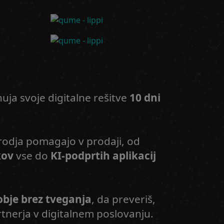
nuja svoje digitalne rešitve
10 dni
 orodja pomagajo v prodaji, od
kov
vse do
KI-podprtih aplikacij
bje brez tveganja
, da preveriš,
nerja v digitalnem poslovanju.