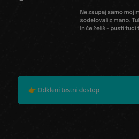
Ne zaupaj samo mojim 
sodelovali z mano. Tuk
In če želiš – pusti tud
👉 Odkleni testni dostop