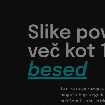
Slike p
več kot 
besed
Te slike ne prikazujejo
mogoče. Kaj se zgodi,
priložnosti. In če jih iz