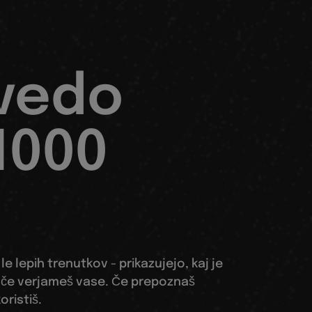
ovedo
1000
 le lepih trenutkov - prikazujejo, kaj je
 če verjameš vase. Če prepoznaš
koristiš.