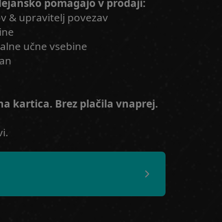
 dejansko pomagajo v prodaji:
ov & upravitelj povezav
ine
talne učne vsebine
lan
a kartica. Brez plačila vnaprej.
i.