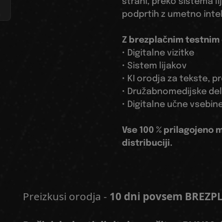
strani, preko sistema l
podprtih z umetno intel
Z brezplačnim testnim
• Digitalne vizitke
• Sistem lijakov
• KI orodja za tekste, p
• Družabnomedijske del
• Digitalne učne vsebine
Vse 100 % prilagojeno
distribuciji.
Preizkusi orodja -
10 dni povsem BREZP