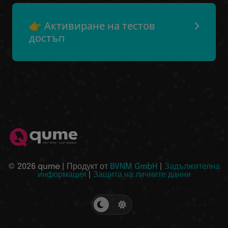
👉 Активиране на тестов
достъп
© 2026 qume | Продукт от
BVNM GmbH
|
Задължителна
информация
|
Защита на личните данни