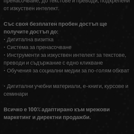
пренасочване, до текстове и преводи, подкрепени
от изкуствен интелект.
Със своя безплатен пробен достъп ще
получите достъп до:
• Дигитална визитка
• Система за пренасочване
• Инструменти за изкуствен интелект за текстове,
преводи и съдържание с едно кликване
• Обучения за социални медии за по-голям обхват
• Дигитални учебни материали, е-книги, курсове и
семинари
Всичко е 100% адаптирано към мрежови
маркетинг и директни продажби.