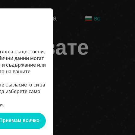
т към дигиталната
BG
 тествате
тях са съществени,
 Лични данни могат
и и съдържание или
то на вашите
е съгласието си за
нти -
да изберете само
и.
НО
Приемам всичко