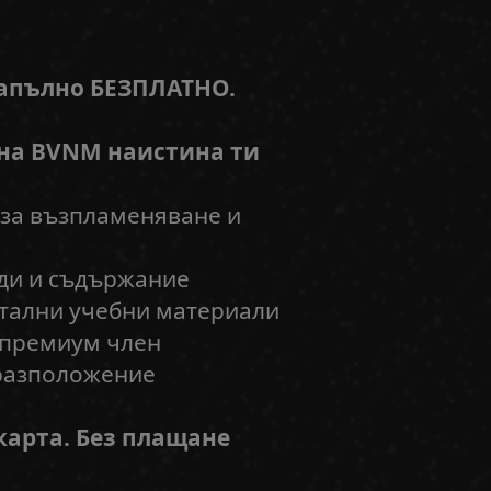
напълно БЕЗПЛАТНО.
 на BVNM наистина ти
 за възпламеняване и
оди и съдържание
итални учебни материали
 премиум член
 разположение
карта. Без плащане