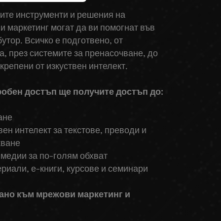
ите инструменти и решения на
 маркетинг могат да ви помогнат във
утор. Всичко е подготвено, от
, през системите за пренасочване, до
крепени от изкуствен интелект.
робен достъп ще получите достъп до:
ване
вен интелект за текстове, преводи и
кване
 медии за по-голям обхват
ериали, е-книги, курсове и семинари
рано към мрежови маркетинг и