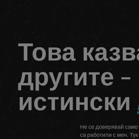
Това казв
другите -
истински
Не се доверявай само н
са работили с мен. Ту