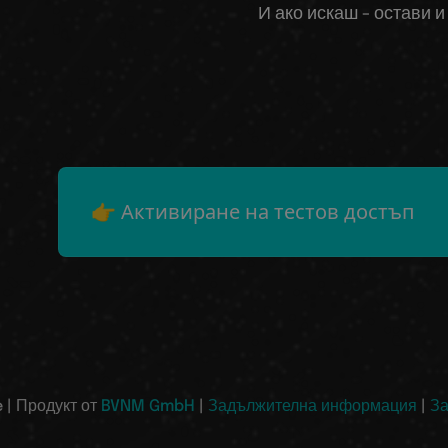
И ако искаш - остави и
👉 Активиране на тестов достъп
 | Продукт от
BVNM GmbH
|
Задължителна информация
|
За