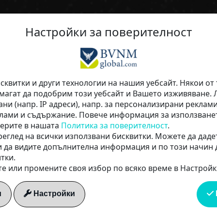
Обхват на автопилот - Твоят умен пъ
Настройки за поверителност
видимост!
10 дни да
квитки и други технологии на нашия уебсайт. Някои от 
омагат да подобрим този уебсайт и Вашето изживяване.
ани (напр. IP адреси), напр. за персонализирани реклам
всички
лами и съдържание. Повече информация за използване
мерите в нашата
Политика за поверителност
.
еглед на всички използвани бисквитки. Можете да дадет
инструме
и да видите допълнителна информация и по този начин 
тки.
е или промените своя избор по всяко време в Настройк
БЕЗПЛАТ
и
Настройки