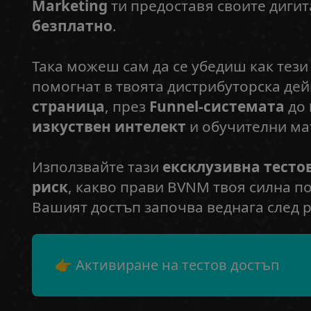
Marketing
ти предоставя своите диги
безплатно
.
Така можеш сам да се убедиш как тези
помогнат в твоята дистрибуторска дей
страница
, през
Funnel-системата
до
изкуствен интелект
и обучителни ма
Използвайте тази
ексклузивна тестов
риск
, какво прави BVNM твоя силна п
Вашият достъп започва веднага след 
👉 Активиране на тестов достъп