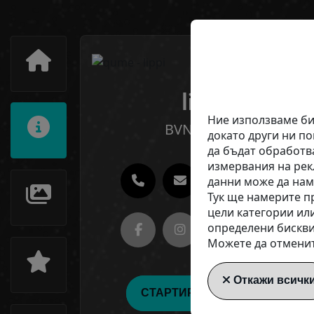
lippi
Ние използваме бис
BVNMglobal
докато други ни п
да бъдат обработв
измервания на рек
данни може да на
Тук ще намерите пр
цели категории ил
определени бискви
Можете да отменит
Откажи всичк
СТАРТИРАЙТЕ СЕГА