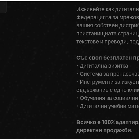
Изживейте как дигиталн
Федерацията за мрежови
вашия собствен дистриб
пристанищната страница
текстове и преводи, под
Със своя безплатен п
• Дигитална визитка
• Система за пренасоч
• Инструменти за изкуст
съдържание с едно кли
• Обучения за социални
• Дигитални учебни мат
Всичко е 100% адапти
директни продажби.