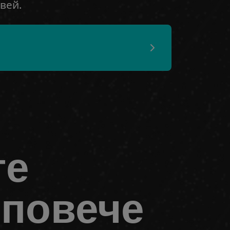
вей.
те
 повече