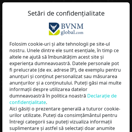
Setări de confidențialitate
lippi
Folosim cookie-uri și alte tehnologii pe site-ul
nostru. Unele dintre ele sunt esențiale, în timp ce
BVNMglobal
altele ne ajută să îmbunătățim acest site și
experiența dumneavoastră. Datele personale pot
fi prelucrate (de ex. adrese IP), de exemplu pentru
anunțuri și conținut personalizat sau măsurarea
anunțurilor și a conținutului. Puteți găsi mai multe
informații despre utilizarea datelor
dumneavoastră în politica noastră
Declarație de
confidențialitate
.
Aici găsiți o prezentare generală a tuturor cookie-
urilor utilizate. Puteți da consimțământul pentru
întregi categorii sau puteți vizualiza informații
PORNIȚI ACUM
suplimentare și astfel să selectați doar anumite