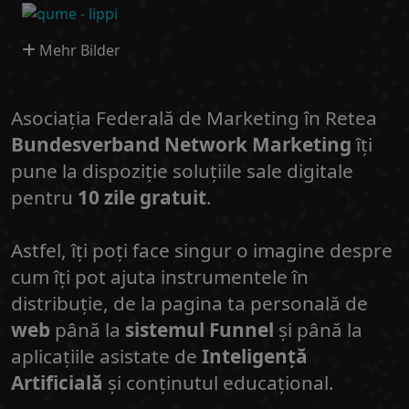
Mehr Bilder
Asociația Federală de Marketing în Retea
Bundesverband Network Marketing
îți
pune la dispoziție soluțiile sale digitale
pentru
10 zile gratuit
.
Astfel, îți poți face singur o imagine despre
cum îți pot ajuta instrumentele în
distribuție, de la pagina ta personală de
web
până la
sistemul Funnel
și până la
aplicațiile asistate de
Inteligență
Artificială
și conținutul educațional.