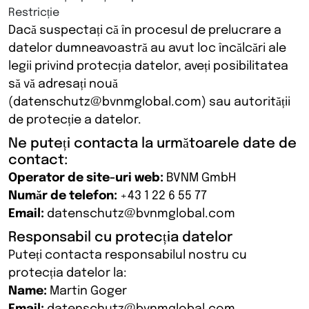
Restricție
Dacă suspectați că în procesul de prelucrare a
datelor dumneavoastră au avut loc încălcări ale
legii privind protecția datelor, aveți posibilitatea
să vă adresați nouă
(datenschutz@bvnmglobal.com) sau autorității
de protecție a datelor.
Ne puteți contacta la următoarele date de
contact:
Operator de site-uri web:
BVNM GmbH
Număr de telefon:
+43 1 22 6 55 77
Email:
datenschutz@bvnmglobal.com
Responsabil cu protecția datelor
Puteți contacta responsabilul nostru cu
protecția datelor la:
Name:
Martin Goger