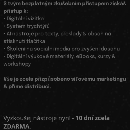
S tvým bezplatným zkušebním přístupem získáš
přístup k:
• Digitální vizitka
• System trychtýřů
• AI nástroje pro texty, překlady & obsah na
stisknutí tlačítka
• Školení na sociální média pro zvýšení dosahu
• Digitální výukové materiály, eBooks, kurzy &
workshopy
Vše je zcela přizpůsobeno síťovému marketingu
& přímé distribuci.
Vyzkoušej nástroje nyní -
10 dní zcela
ZDARMA.