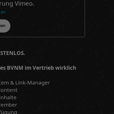
rung Vimeo.
ren
den
KOSTENLOS.
 des BVNM im Vertrieb wirklich
stem & Link-Manager
Content
inhalte
 Member
rfügung