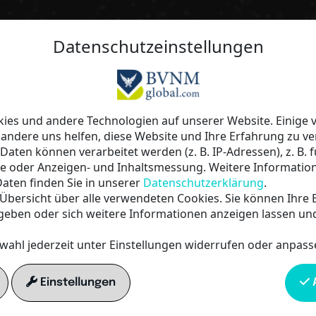
Reichweite auf Autopilot - Dein sm
Datenschutzeinstellungen
digitalen Sichtbarkeit!
10 Tage al
es und andere Technologien auf unserer Website. Einige v
 andere uns helfen, diese Website und Ihre Erfahrung zu ve
ten können verarbeitet werden (z. B. IP-Adressen), z. B. f
Testen -
te oder Anzeigen- und Inhaltsmessung. Weitere Informatio
aten finden Sie in unserer
Datenschutzerklärung
.
e Übersicht über alle verwendeten Cookies. Sie können Ihre 
KOSTENL
geben oder sich weitere Informationen anzeigen lassen un
wahl jederzeit unter Einstellungen widerrufen oder anpass
Erlebe, wie dir die dig
Einstellungen
A
Bundesverband Network