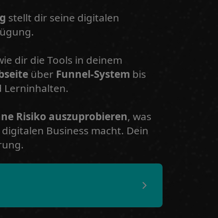
g
stellt dir seine digitalen
fügung.
wie dir die Tools in deinem
bseite
über
Funnel-System
bis
 Lerninhalten.
hne Risiko auszuprobieren
, was
digitalen Business macht. Dein
rung.