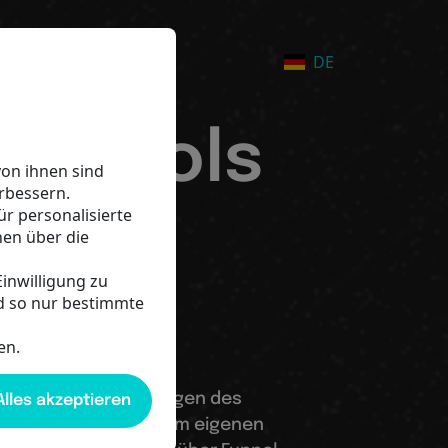
arter Weg zur
DE
le Tools
on ihnen sind
rbessern.
ür personalisierte
nen über die
Einwilligung zu
OS
d so nur bestimmte
en.
italen Tools und Lösungen des
lles akzeptieren
 Marketing in deinem eigenen