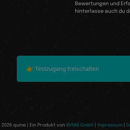
Bewertungen und Erf
hinterlasse auch du d
👉 Testzugang freischalten
 2026 qume | Ein Produkt von
BVNM GmbH
|
Impressum
|
D