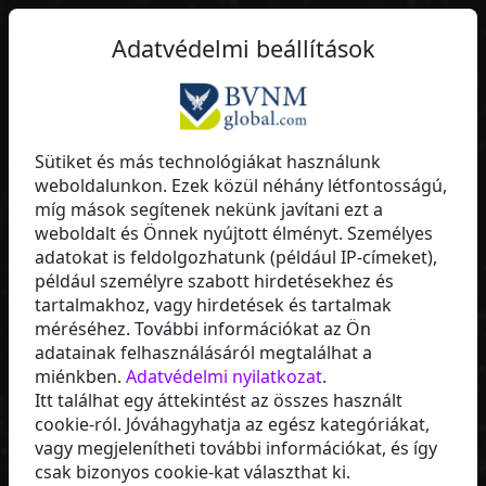
Adatvédelmi beállítások
Melma8078
Sütiket és más technológiákat használunk
weboldalunkon. Ezek közül néhány létfontosságú,
Fúmée Perfume & Cosmetics
míg mások segítenek nekünk javítani ezt a
weboldalt és Önnek nyújtott élményt. Személyes
adatokat is feldolgozhatunk (például IP-címeket),
például személyre szabott hirdetésekhez és
tartalmakhoz, vagy hirdetések és tartalmak
méréséhez. További információkat az Ön
adatainak felhasználásáról megtalálhat a
miénkben.
Adatvédelmi nyilatkozat
.
Itt találhat egy áttekintést az összes használt
cookie-ról. Jóváhagyhatja az egész kategóriákat,
vagy megjelenítheti további információkat, és így
MOST INDULJON
csak bizonyos cookie-kat választhat ki.