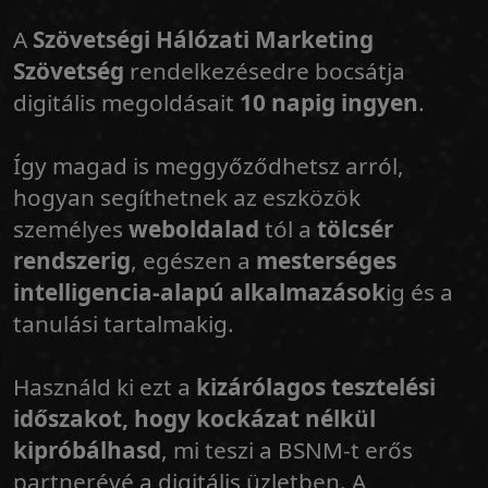
A
Szövetségi Hálózati Marketing
Szövetség
rendelkezésedre bocsátja
digitális megoldásait
10 napig ingyen
.
Így magad is meggyőződhetsz arról,
hogyan segíthetnek az eszközök
személyes
weboldalad
tól a
tölcsér
rendszerig
, egészen a
mesterséges
intelligencia-alapú alkalmazások
ig és a
tanulási tartalmakig.
Használd ki ezt a
kizárólagos tesztelési
időszakot, hogy kockázat nélkül
kipróbálhasd
, mi teszi a BSNM-t erős
partnerévé a digitális üzletben. A