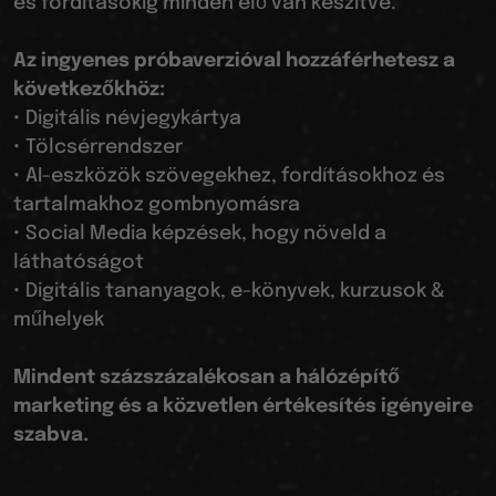
és fordításokig minden elő van készítve.
Az ingyenes próbaverzióval hozzáférhetesz a
következőkhöz:
• Digitális névjegykártya
• Tölcsérrendszer
• AI-eszközök szövegekhez, fordításokhoz és
tartalmakhoz gombnyomásra
• Social Media képzések, hogy növeld a
láthatóságot
• Digitális tananyagok, e-könyvek, kurzusok &
műhelyek
Mindent százszázalékosan a hálózépítő
marketing és a közvetlen értékesítés igényeire
szabva.