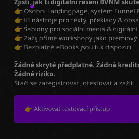
Zjisti, jak ti digitální řešení BVNM sk
👉 Osobní Landingpage, systém Funnel 
👉 KI nástroje pro texty, překlady & obs
👉 Šablony pro sociální média & digitální
👉 Zažij přímé workshopy jako prémiový
👉 Bezplatné eBooks jsou ti k dispozici
Žádné skryté předplatné. Žádná kredit
Žádné riziko.
Stačí se zaregistrovat, otestovat a zažít.
👉 Aktivovat testovací přístup