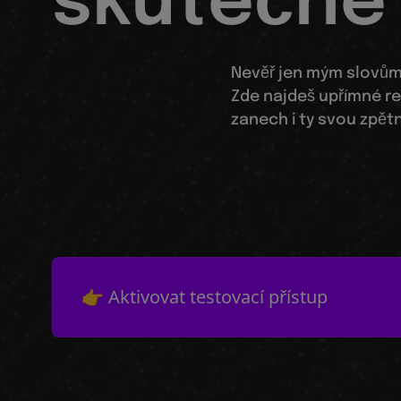
skutečn
Nevěř jen mým slovům, 
Zde najdeš upřímné re
zanech i ty svou zpět
👉 Aktivovat testovací přístup