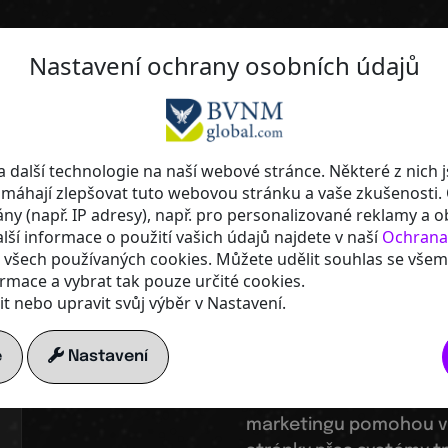
Nastavení ochrany osobních údajů
Dosah na autopilota - Tvůj chytrý ce
viditelnosti!
Vyzkouše
 další technologie na naší webové stránce. Některé z nich j
máhají zlepšovat tuto webovou stránku a vaše zkušenosti.
y (např. IP adresy), např. pro personalizované reklamy a 
všechny 
lší informace o použití vašich údajů najdete v naší
Ochrana
 všech používaných cookies. Můžete udělit souhlas se vše
formace a vybrat tak pouze určité cookies.
10 dní -
Z
t nebo upravit svůj výběr v Nastavení.
e
Nastavení
Zažij, jak ti digitální n
marketingu pomohou ve 