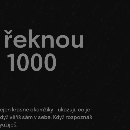
 řeknou
 1000
ejen krásné okamžiky - ukazují, co je
dyž věříš sám v sebe. Když rozpoznáš
využiješ.