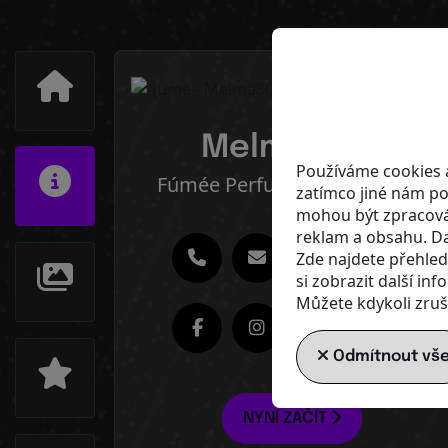
Melma8078
Používáme cookies a
Fúmée Perfume & Cosmetics
zatímco jiné nám po
mohou být zpracován
reklam a obsahu. Da
Zde najdete přehled
si zobrazit další in
Můžete kdykoli zruši
Odmítnout vš
NYNÍ ZAČÍT