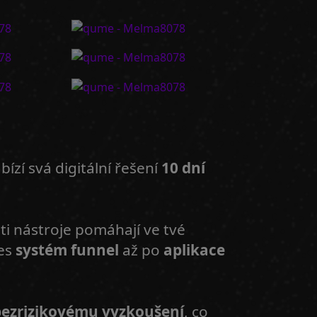
bízí svá digitální řešení
10 dní
ti nástroje pomáhají ve tvé
es
systém funnel
až po
aplikace
bezrizikovému vyzkoušení
, co