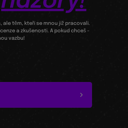
é
názory!
ale těm, kteří se mnou již pracovali.
cenze a zkušenosti. A pokud chceš -
nou vazbu!