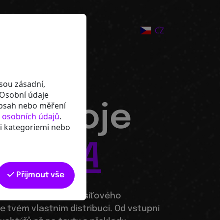
sta k digitální
CZ
jte
sou zásadní,
 Osobní údaje
obsah nebo měření
nástroje
 osobních údajů
.
mi kategoriemi nebo
DARMA
Přijmout vše
ástroje a řešení Svazu síťového
tvém vlastním distribuci. Od vstupní