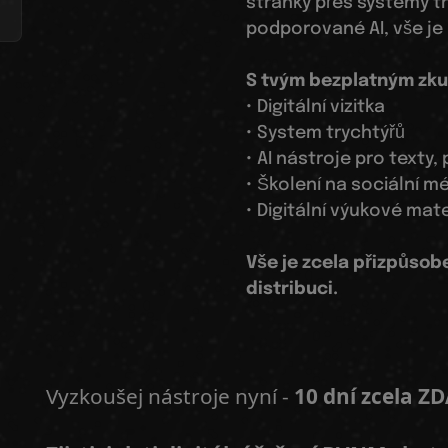
stránky přes systémy tr
podporované AI, vše je 
S tvým bezplatným zku
• Digitální vizitka
• System trychtýřů
• AI nástroje pro texty,
• Školení na sociální 
• Digitální výukové mat
Vše je zcela přizpůso
distribuci.
Vyzkoušej nástroje nyní -
10 dní zcela Z