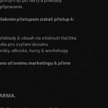
ychtýřů až po texty a překlady
připravené.
šebním přístupem získáš přístup k:
 překlady & obsah na stisknutí tlačítka
média pro zvýšení dosahu
eriály, eBooks, kurzy & workshopy
beno síťovému marketingu & přímé
DARMA.