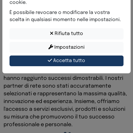
cookie.
È possibile revocare o modificare la vostra
B
V
N
M
g
l
o
b
a
l
.
c
o
m
scelta in qualsiasi momento nelle impostazioni.
C
r
e
s
c
e
r
e
i
n
s
i
e
m
e
,
c
o
g
l
i
e
r
e
o
p
p
o
r
t
u
n
i
t
à
e
c
o
s
t
r
u
i
r
e
i
l
Rifiuta tutto
s
u
c
c
e
s
s
o
Impostazioni
Accetta tutto
La rete BVNM unisce aziende e imprenditori
eccezionali, che sono leader nei loro settori e
hanno raggiunto successi dimostrabili. I nostri
partner di rete sono stati accuratamente
selezionati e rappresentano la massima qualità,
innovazione ed esperienza. Insieme, offriamo
l'accesso a servizi esclusivi, prodotti e soluzioni
su misura che promuovono il tuo successo
professionale e personale.