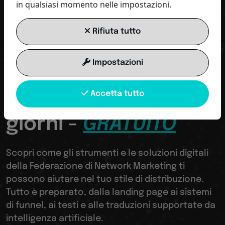
in qualsiasi momento nelle impostazioni.
Rifiuta tutto
Raggio d'azione in autopilota - Il tuo modo
IT
intelligente per la visibilità digitale!
Impostazioni
Prova tutti gli
Accetta tutto
strumenti per 10
giorni -
GRATUITO
Scopri come gli strumenti e le soluzioni digitali
della Federazione di Network Marketing ti
possono aiutare nel tuo stile di distribuzione.
Tutto è preparato, dalla landing page ai sistemi
di funnel, ai testi e alle traduzioni supportate da
intelligenza artificiale.