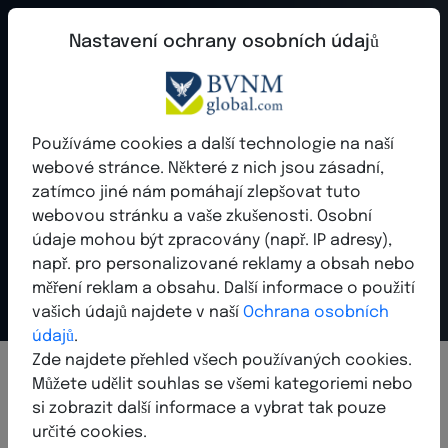
Nastavení ochrany osobních údajů
Nové možnosti pro
Používáme cookies a další technologie na naší
tvůj podnik –
webové stránce. Některé z nich jsou zásadní,
zatímco jiné nám pomáhají zlepšovat tuto
digitálně a flexibilně.
webovou stránku a vaše zkušenosti. Osobní
údaje mohou být zpracovány (např. IP adresy),
Náš hybridní afiliční systém ti nabízí nástroje a možnosti, jak
např. pro personalizované reklamy a obsah nebo
podpořit svůj růst.
měření reklam a obsahu. Další informace o použití
vašich údajů najdete v naší
Ochrana osobních
údajů
.
Zde najdete přehled všech používaných cookies.
Můžete udělit souhlas se všemi kategoriemi nebo
si zobrazit další informace a vybrat tak pouze
M
l
u
v
i
t
o
t
o
m
.
P
o
z
v
a
t
p
ř
á
t
e
l
e
a
p
a
r
t
n
e
r
y
.
Z
í
s
k
a
t
určité cookies.
b
o
n
u
s
.