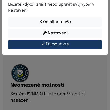
A
f
f
i
l
i
a
t
e
n
o
v
ě
p
ř
e
m
ý
š
l
e
n
ý
Můžete kdykoli zrušit nebo upravit svůj výběr v
Nastavení.
Systém BVNM Affiliate spojuje lidi, nápady a
Odmítnout vše
příležitosti. Jednoduše sdílej svůj osobní odkaz
BVNMglobal a pozvi přátele, partnery nebo
Nastavení
zájemce, aby se seznámili s našimi digitálními
nástroji.
Přijmout vše
Neomezené možnosti
Systém BVNM Affiliate odměňuje tvůj
nasazení.