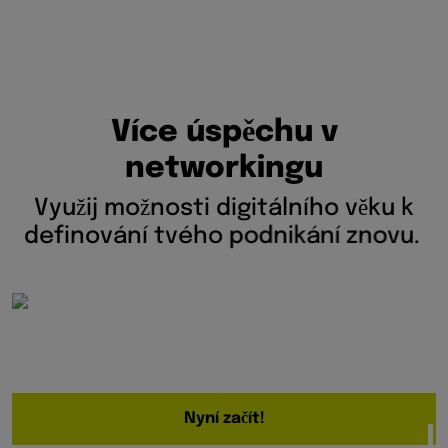
V
í
c
e
ú
s
p
ě
c
h
u
v
n
e
t
w
o
r
k
i
n
g
u
V
y
u
ž
i
j
m
o
ž
n
o
s
t
i
d
i
g
i
t
á
l
n
í
h
o
v
ě
k
u
k
d
e
f
i
n
o
v
á
n
í
t
v
é
h
o
p
o
d
n
i
k
á
n
í
z
n
o
v
u
.
Nyní začít!