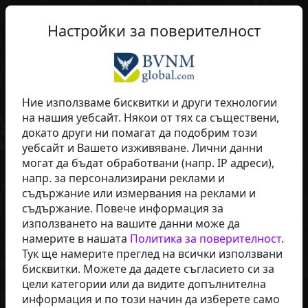
Настройки за поверителност
Melma8078
Ние използваме бисквитки и други технологии
на нашия уебсайт. Някои от тях са съществени,
Fúmée Perfume & Cosmetics
докато други ни помагат да подобрим този
уебсайт и Вашето изживяване. Лични данни
могат да бъдат обработвани (напр. IP адреси),
напр. за персонализирани реклами и
съдържание или измервания на реклами и
съдържание. Повече информация за
използването на вашите данни може да
намерите в нашата
Политика за поверителност
.
Тук ще намерите преглед на всички използвани
бисквитки. Можете да дадете съгласието си за
цели категории или да видите допълнителна
СТАРТИРАЙТЕ СЕГА
информация и по този начин да изберете само