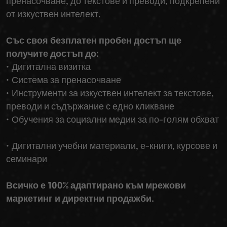
пренасочване, до текстове и преводи, подкрепени
от изкуствен интелект.
Със своя безплатен пробен достъп ще
получите достъп до:
• Дигитална визитка
• Система за пренасочване
• Инструменти за изкуствен интелект за текстове,
преводи и съдържание с едно кликване
• Обучения за социални медии за по-голям обхват
• Дигитални учебни материали, е-книги, курсове и
семинари
Всичко е 100% адаптирано към мрежови
маркетинг и директни продажби.